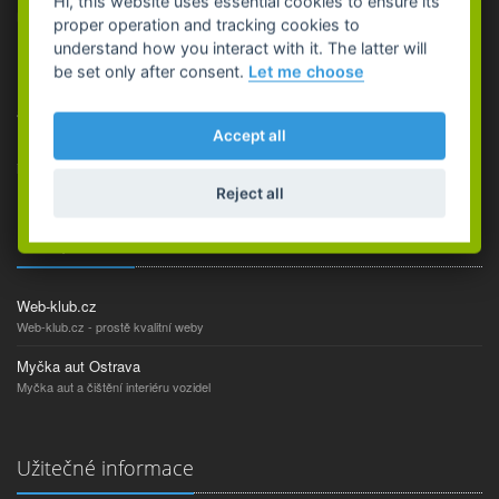
Hi, this website uses essential cookies to ensure its
proper operation and tracking cookies to
understand how you interact with it. The latter will
be set only after consent.
Let me choose
Dodáváme pneumatiky,
ocelové, lité ráfky kol, pojistné a matice kol,
autodoplňky.
Accept all
Provádíme
pneuservisní práce
a celkové
čištění vozidel
včetně
interiéru, mytí vozu a motoru.
Reject all
Naši partneři
Web-klub.cz
Web-klub.cz - prostě kvalitní weby
Myčka aut Ostrava
Myčka aut a čištění interiéru vozidel
Užitečné informace