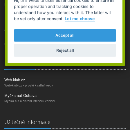
Hi, this website uses essential cookies to ensure its
proper operation and tracking cookies to
understand how you interact with it. The latter will
be set only after consent.
Let me choose
Dodáváme pneumatiky,
ocelové, lité ráfky kol, pojistné a matice kol,
autodoplňky.
Accept all
Provádíme
pneuservisní práce
a celkové
čištění vozidel
včetně
interiéru, mytí vozu a motoru.
Reject all
Naši partneři
Web-klub.cz
Web-klub.cz - prostě kvalitní weby
Myčka aut Ostrava
Myčka aut a čištění interiéru vozidel
Užitečné informace