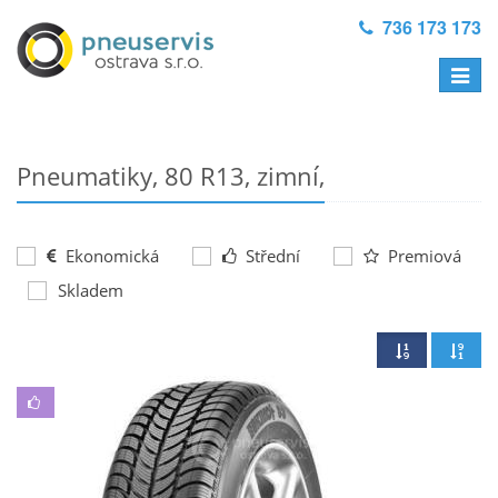
736 173 173
Přepno
navigac
Pneumatiky, 80 R13, zimní,
Třída:
Ekonomická
Střední
Premiová
Skladem