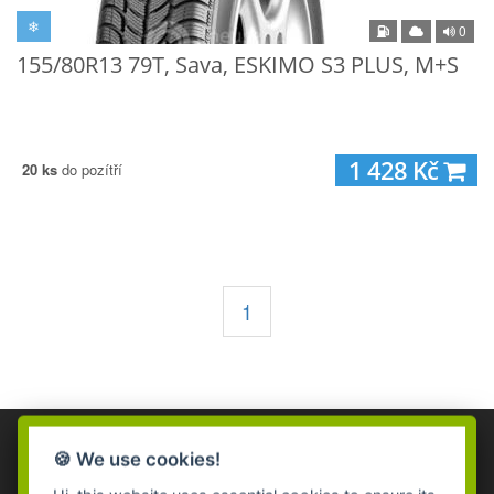
❄
0
155/80R13 79T, Sava, ESKIMO S3 PLUS, M+S
1 428 Kč
20 ks
do pozítří
1
🍪 We use cookies!